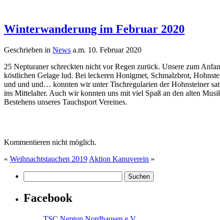
Winterwanderung im Februar 2020
Geschrieben in
News
a.m. 10. Februar 2020
25 Nepturaner schreckten nicht vor Regen zurück. Unsere zum Anfan
köstlichen Gelage lud. Bei leckeren Honigmet, Schmalzbrot, Hohnst
und und und… konnten wir unter Tischregularien der Hohnsteiner sat
ins Mittelalter. Auch wir konnten uns mit viel Spaß an den alten Mu
Bestehens unseres Tauchsport Vereines.
Kommentieren nicht möglich.
«
Weihnachtstauchen 2019
Aktion Kanuverein
»
Facebook
TSC Neptun Nordhausen e.V.