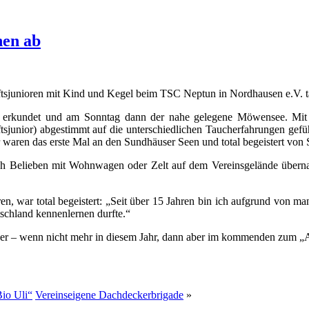
hen ab
tsjunioren mit Kind und Kegel beim TSC Neptun in Nordhausen e.V. 
b erkundet und am Sonntag dann der nahe gelegene Möwensee. Mit ei
sjunior) abgestimmt auf die unterschiedlichen Taucherfahrungen gefüh
waren das erste Mal an den Sundhäuser Seen und total begeistert von 
ch Belieben mit Wohnwagen oder Zelt auf dem Vereinsgelände überna
n, war total begeistert: „Seit über 15 Jahren bin ich aufgrund von ma
tschland kennenlernen durfte.“
der – wenn nicht mehr in diesem Jahr, dann aber im kommenden zum „
io Uli“
Vereinseigene Dachdeckerbrigade
»