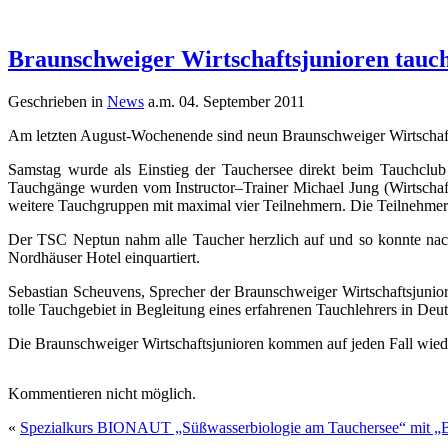
Braunschweiger Wirtschaftsjunioren tauc
Geschrieben in
News
a.m. 04. September 2011
Am letzten August-Wochenende sind neun Braunschweiger Wirtschaf
Samstag wurde als Einstieg der Tauchersee direkt beim Tauchclu
Tauchgänge wurden vom Instructor–Trainer Michael Jung (Wirtschaft
weitere Tauchgruppen mit maximal vier Teilnehmern. Die Teilnehmer 
Der TSC Neptun nahm alle Taucher herzlich auf und so konnte na
Nordhäuser Hotel einquartiert.
Sebastian Scheuvens, Sprecher der Braunschweiger Wirtschaftsjuniore
tolle Tauchgebiet in Begleitung eines erfahrenen Tauchlehrers in Deu
Die Braunschweiger Wirtschaftsjunioren kommen auf jeden Fall wie
Kommentieren nicht möglich.
«
Spezialkurs BIONAUT „Süßwasserbiologie am Tauchersee“ mit „B